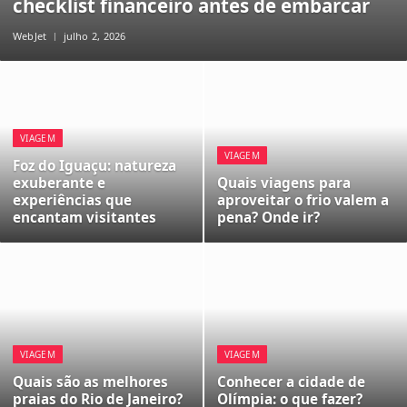
checklist financeiro antes de embarcar
WebJet
julho 2, 2026
VIAGEM
VIAGEM
Foz do Iguaçu: natureza
exuberante e
Quais viagens para
experiências que
aproveitar o frio valem a
encantam visitantes
pena? Onde ir?
VIAGEM
VIAGEM
Quais são as melhores
Conhecer a cidade de
praias do Rio de Janeiro?
Olímpia: o que fazer?